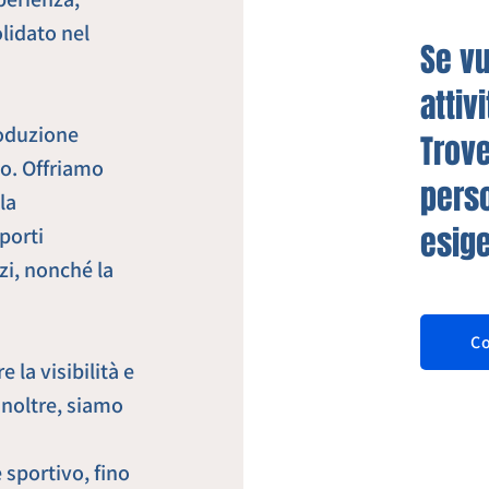
lidato nel
Se vu
attiv
roduzione
Trove
to. Offriamo
perso
la
esig
porti
zi, nonché la
Co
la visibilità e
Inoltre, siamo
 sportivo, fino